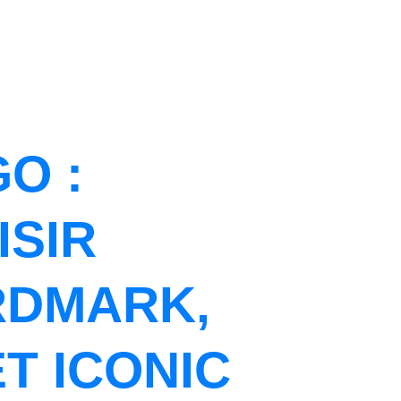
O :
SIR
RDMARK,
T ICONIC