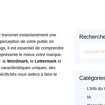
 Il transmet instantanément une
Recherch
 perception de votre public en
ogo, il est essentiel de comprendre
i représente le mieux votre marque.
: le
Wordmark
, le
Lettermark
et
caractéristiques uniques, des
ificités vous aidera à faire le
Catégorie
L'info du
IA