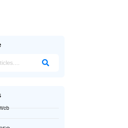
e
s
 Web